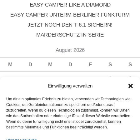
EASY CAMPER LIKE A DIAMOND
EASY CAMPER UNTERM BERLINER FUNKTURM
JETZT NOCH DEN T 6.1 SICHERN!
MARDERSCHUTZ IN SERIE
August 2026
M
D
M
D
F
S
S
1
2
Einwilligung verwalten
3
4
5
6
7
8
9
Um dir ein optimales Erlebnis zu bieten, verwenden wir Technologien wie
10
11
12
13
14
15
16
Cookies, um Geräteinformationen zu speichern und/oder darauf
zuzugreifen. Wenn du diesen Technologien zustimmst, können wir Daten
17
18
19
20
21
22
23
wie das Surfverhalten oder eindeutige IDs auf dieser Website verarbeiten.
Wenn du deine Einwilligung nicht erteilst oder zurückziehst, können
24
25
26
27
28
29
30
bestimmte Merkmale und Funktionen beeinträchtigt werden.
31