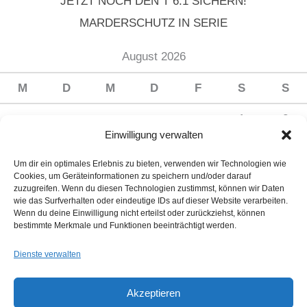
JETZT NOCH DEN T 6.1 SICHERN!
MARDERSCHUTZ IN SERIE
August 2026
M
D
M
D
F
S
S
1
2
Einwilligung verwalten
3
4
5
6
7
8
9
Um dir ein optimales Erlebnis zu bieten, verwenden wir Technologien wie
10
11
12
13
14
15
16
Cookies, um Geräteinformationen zu speichern und/oder darauf
zuzugreifen. Wenn du diesen Technologien zustimmst, können wir Daten
17
18
19
20
21
22
23
wie das Surfverhalten oder eindeutige IDs auf dieser Website verarbeiten.
Wenn du deine Einwilligung nicht erteilst oder zurückziehst, können
24
25
26
27
28
29
30
bestimmte Merkmale und Funktionen beeinträchtigt werden.
31
Dienste verwalten
« Juli
Akzeptieren