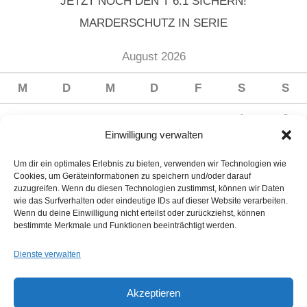
JETZT NOCH DEN T 6.1 SICHERN!
MARDERSCHUTZ IN SERIE
August 2026
M
D
M
D
F
S
S
1
2
Einwilligung verwalten
3
4
5
6
7
8
9
Um dir ein optimales Erlebnis zu bieten, verwenden wir Technologien wie
10
11
12
13
14
15
16
Cookies, um Geräteinformationen zu speichern und/oder darauf
zuzugreifen. Wenn du diesen Technologien zustimmst, können wir Daten
17
18
19
20
21
22
23
wie das Surfverhalten oder eindeutige IDs auf dieser Website verarbeiten.
Wenn du deine Einwilligung nicht erteilst oder zurückziehst, können
24
25
26
27
28
29
30
bestimmte Merkmale und Funktionen beeinträchtigt werden.
31
Dienste verwalten
« Juli
Akzeptieren