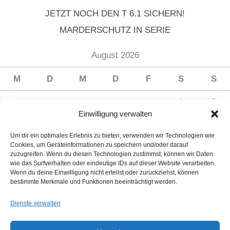
JETZT NOCH DEN T 6.1 SICHERN!
MARDERSCHUTZ IN SERIE
August 2026
M
D
M
D
F
S
S
1
2
Einwilligung verwalten
3
4
5
6
7
8
9
Um dir ein optimales Erlebnis zu bieten, verwenden wir Technologien wie
10
11
12
13
14
15
16
Cookies, um Geräteinformationen zu speichern und/oder darauf
zuzugreifen. Wenn du diesen Technologien zustimmst, können wir Daten
17
18
19
20
21
22
23
wie das Surfverhalten oder eindeutige IDs auf dieser Website verarbeiten.
Wenn du deine Einwilligung nicht erteilst oder zurückziehst, können
24
25
26
27
28
29
30
bestimmte Merkmale und Funktionen beeinträchtigt werden.
31
Dienste verwalten
« Juli