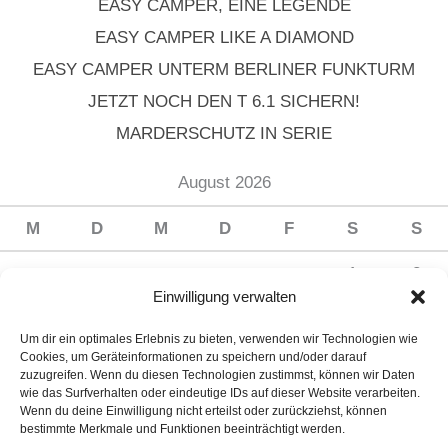
EASY CAMPER, EINE LEGENDE
EASY CAMPER LIKE A DIAMOND
EASY CAMPER UNTERM BERLINER FUNKTURM
JETZT NOCH DEN T 6.1 SICHERN!
MARDERSCHUTZ IN SERIE
August 2026
M
D
M
D
F
S
S
1
2
Einwilligung verwalten
3
4
5
6
7
8
9
Um dir ein optimales Erlebnis zu bieten, verwenden wir Technologien wie
10
11
12
13
14
15
16
Cookies, um Geräteinformationen zu speichern und/oder darauf
zuzugreifen. Wenn du diesen Technologien zustimmst, können wir Daten
17
18
19
20
21
22
23
wie das Surfverhalten oder eindeutige IDs auf dieser Website verarbeiten.
Wenn du deine Einwilligung nicht erteilst oder zurückziehst, können
24
25
26
27
28
29
30
bestimmte Merkmale und Funktionen beeinträchtigt werden.