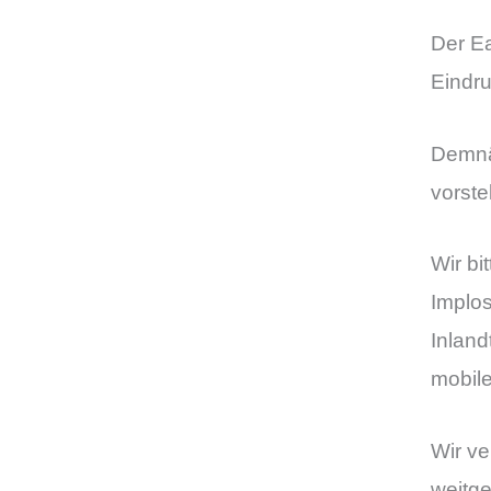
De
r E
Eindr
Demnä
vorste
Wir bi
Implos
Inland
mobile
Wir ve
weitg