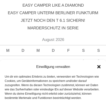
EASY CAMPER LIKE A DIAMOND
EASY CAMPER UNTERM BERLINER FUNKTURM
JETZT NOCH DEN T 6.1 SICHERN!
MARDERSCHUTZ IN SERIE
August 2026
M
D
M
D
F
S
S
1
2
Einwilligung verwalten
3
4
5
6
7
8
9
Um dir ein optimales Erlebnis zu bieten, verwenden wir Technologien wie
10
11
12
13
14
15
16
Cookies, um Geräteinformationen zu speichern und/oder darauf
zuzugreifen. Wenn du diesen Technologien zustimmst, können wir Daten
17
18
19
20
21
22
23
wie das Surfverhalten oder eindeutige IDs auf dieser Website verarbeiten.
Wenn du deine Einwilligung nicht erteilst oder zurückziehst, können
24
25
26
27
28
29
30
bestimmte Merkmale und Funktionen beeinträchtigt werden.
31