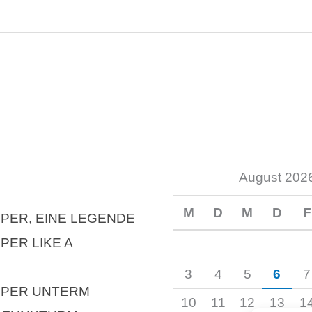
August 202
M
D
M
D
F
PER, EINE LEGENDE
PER LIKE A
3
4
5
6
7
MPER UNTERM
10
11
12
13
1