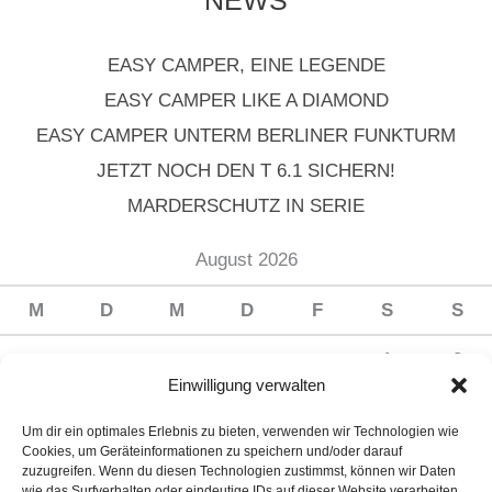
NEWS
EASY CAMPER, EINE LEGENDE
EASY CAMPER LIKE A DIAMOND
EASY CAMPER UNTERM BERLINER FUNKTURM
JETZT NOCH DEN T 6.1 SICHERN!
MARDERSCHUTZ IN SERIE
August 2026
M
D
M
D
F
S
S
1
2
Einwilligung verwalten
3
4
5
6
7
8
9
Um dir ein optimales Erlebnis zu bieten, verwenden wir Technologien wie
10
11
12
13
14
15
16
Cookies, um Geräteinformationen zu speichern und/oder darauf
zuzugreifen. Wenn du diesen Technologien zustimmst, können wir Daten
17
18
19
20
21
22
23
wie das Surfverhalten oder eindeutige IDs auf dieser Website verarbeiten.